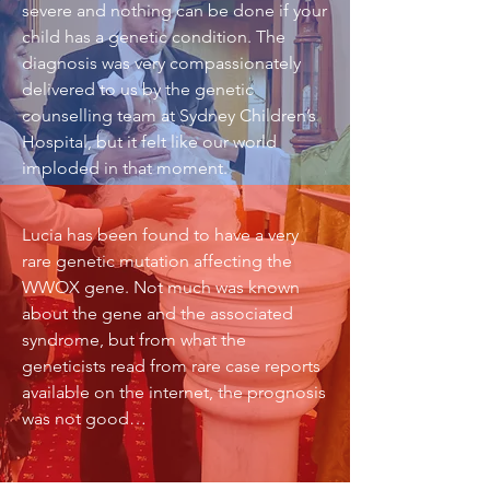
severe and nothing can be done if your
child has a genetic condition. The
diagnosis was very compassionately
delivered to us by the genetic
counselling team at Sydney Children’s
Hospital, but it felt like our world
imploded in that moment.
Lucia has been found to have a very
rare genetic mutation affecting the
WWOX gene. Not much was known
about the gene and the associated
syndrome, but from what the
geneticists read from rare case reports
available on the internet, the prognosis
was not good…