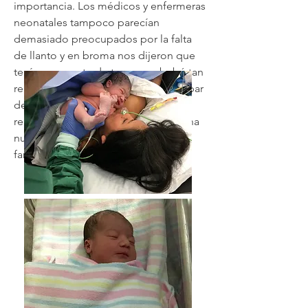
importancia. Los médicos y enfermeras
neonatales tampoco parecían
demasiado preocupados por la falta
de llanto y en broma nos dijeron que
teníamos suerte de tener una bebé tan
relajada y tranquila. Después de un par
de días nos dieron de alta y
regresamos a casa para comenzar una
nueva vida con nuestra pequeña
familia.